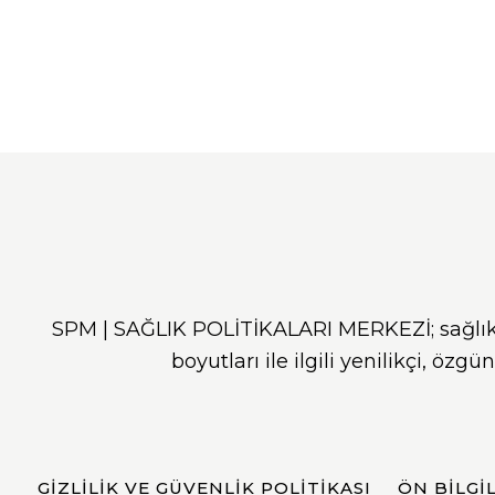
SPM | SAĞLIK POLİTİKALARI MERKEZİ; sağlık, 
boyutları ile ilgili yenilikçi, özg
GIZLILIK VE GÜVENLIK POLITIKASI
ÖN BILG