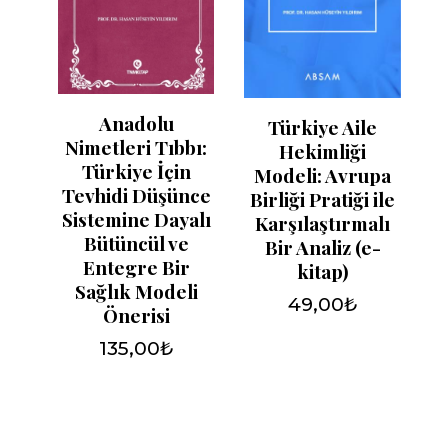
Anadolu
Türkiye Aile
Nimetleri Tıbbı:
Hekimliği
Türkiye İçin
Modeli: Avrupa
Tevhidi Düşünce
Birliği Pratiği ile
Sistemine Dayalı
Karşılaştırmalı
Bütüncül ve
Bir Analiz (e-
Entegre Bir
kitap)
Sağlık Modeli
49,00
₺
Önerisi
135,00
₺