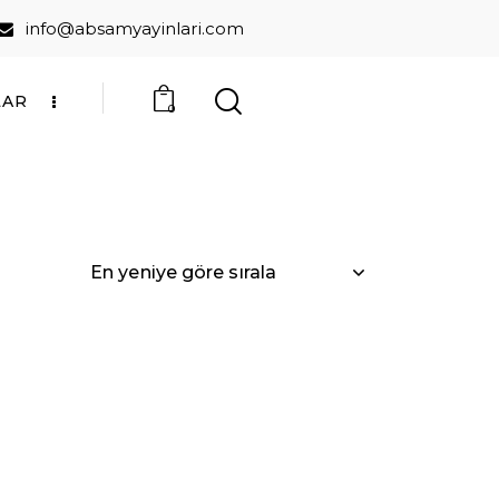
info@absamyayinlari.com
LAR
0