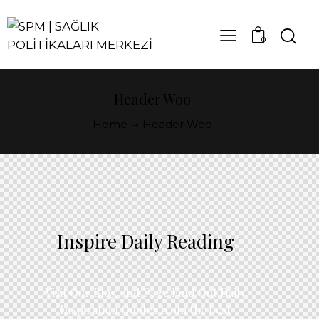
0
Header Woo
Home
Header Woo
Inspire Daily Reading
Visit Our Blog and Page Find Out Daily
Inspiration Quotes from the best